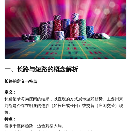
一、长路与短路的概念解析
长路的定义与特点
定义：
长路记录每局庄闲的结果，以直观的方式展示游戏趋势。主要用来
判断是否存在明显的连胜（如长庄或长闲）或交替（庄闲交替）现
象。
特点：
着眼于整体趋势，适合观察大局。