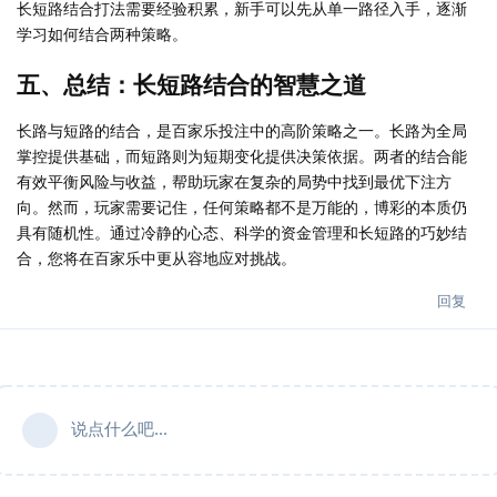
长短路结合打法需要经验积累，新手可以先从单一路径入手，逐渐
学习如何结合两种策略。
五、总结：长短路结合的智慧之道
长路与短路的结合，是百家乐投注中的高阶策略之一。长路为全局
掌控提供基础，而短路则为短期变化提供决策依据。两者的结合能
有效平衡风险与收益，帮助玩家在复杂的局势中找到最优下注方
向。然而，玩家需要记住，任何策略都不是万能的，博彩的本质仍
具有随机性。通过冷静的心态、科学的资金管理和长短路的巧妙结
合，您将在百家乐中更从容地应对挑战。
回复
说点什么吧...