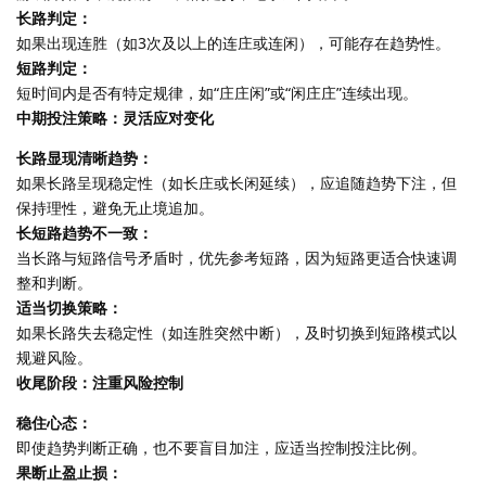
长路判定：
如果出现连胜（如3次及以上的连庄或连闲），可能存在趋势性。
短路判定：
短时间内是否有特定规律，如“庄庄闲”或“闲庄庄”连续出现。
中期投注策略：灵活应对变化
长路显现清晰趋势：
如果长路呈现稳定性（如长庄或长闲延续），应追随趋势下注，但
保持理性，避免无止境追加。
长短路趋势不一致：
当长路与短路信号矛盾时，优先参考短路，因为短路更适合快速调
整和判断。
适当切换策略：
如果长路失去稳定性（如连胜突然中断），及时切换到短路模式以
规避风险。
收尾阶段：注重风险控制
稳住心态：
即使趋势判断正确，也不要盲目加注，应适当控制投注比例。
果断止盈止损：