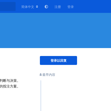
简体中文
注册
登录
登录以回复
最早内容
判断与决策。
的投注方案。