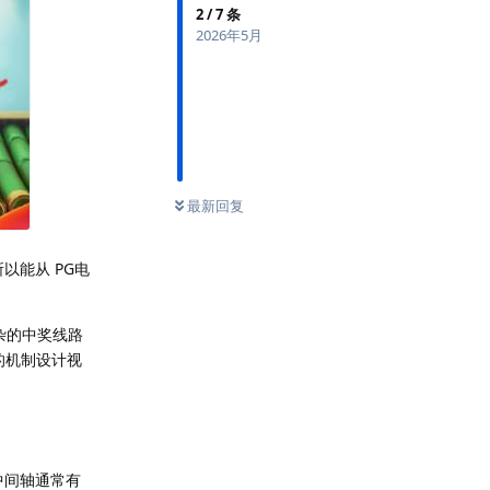
2
/
7
条
2026年5月
最新回复
以能从 PG电
杂的中奖线路
层的机制设计视
中间轴通常有