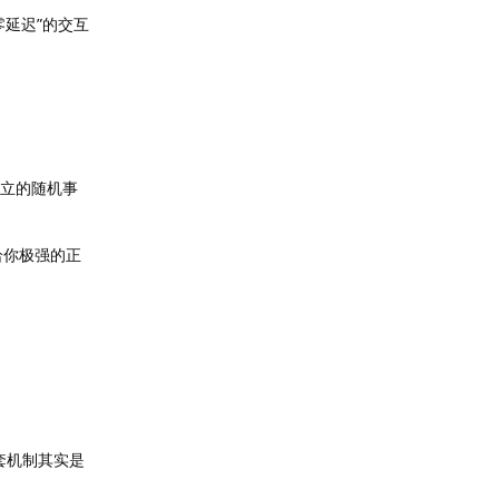
“零延迟”的交互
独立的随机事
给你极强的正
套机制其实是
。