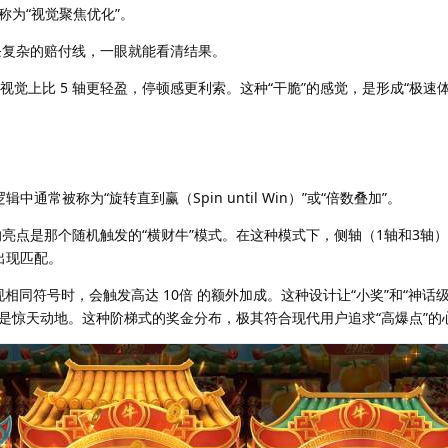
称为“视觉聚焦优化”。
条复杂的赔付线，一眼就能看清结果。
视觉上比 5 轴更轻盈，停顿感更利索。这种“干脆”的感觉，是形成“极速
辑中通常被称为“旋转直到赢（Spin until Win）”或“倍数叠加”。
的亮点是那个随机触发的“横财牛”模式。在这种模式下，侧轴（1轴和3轴
出现匹配。
屏出现相同符号时，会触发高达 10倍 的额外加成。这种设计让“小奖”和“神话
是惊天动地。这种阶梯式的奖金分布，极其符合现代用户追求“高爆点”的